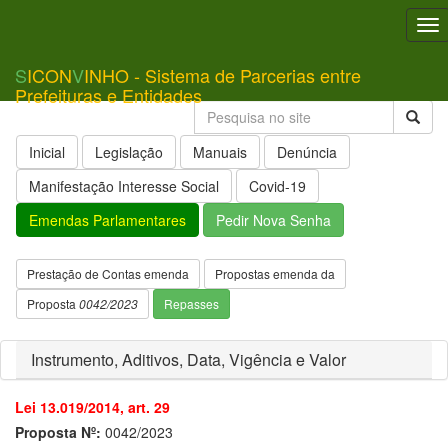
To
nav
S
ICON
V
INHO - Sistema de Parcerias entre
Prefeituras e Entidades
Inicial
Legislação
Manuais
Denúncia
Manifestação Interesse Social
Covid-19
Emendas Parlamentares
Pedir Nova Senha
Prestação de Contas emenda
Propostas emenda da
Proposta
0042/2023
Repasses
Instrumento, Aditivos, Data, Vigência e Valor
Lei 13.019/2014, art. 29
Proposta Nº:
0042/2023