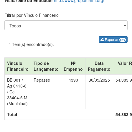
Visitar Site da Entidade:
http://www.grupotumm.org/
Filtrar por Vínculo Financeiro
Exportar
csv
1 item(s) encontrado(s).
Vínculo
Tipo de
Nº
Data
Valor 
Financeiro
Lançamento
Empenho
Pagamento
BB 001 /
Repasse
4390
30/05/2025
54.383,
Ag 0413-8
/ Cc
38404-6 M
(Municipal)
Total
54.383,