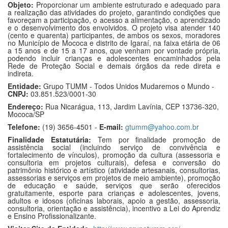
Objeto:
Proporcionar um ambiente estruturado e adequado para
a realização das atividades do projeto, garantindo condições que
favoreçam a participação, o acesso a alimentação, o aprendizado
e o desenvolvimento dos envolvidos. O projeto visa atender 140
(cento e quarenta) participantes, de ambos os sexos, moradores
no Município de Mococa e distrito de Igaraí, na faixa etária de 06
a 15 anos e de 15 a 17 anos, que venham por vontade própria,
podendo incluir crianças e adolescentes encaminhados pela
Rede de Proteção Social e demais órgãos da rede direta e
indireta.
Entidade:
Grupo TUMM - Todos Unidos Mudaremos o Mundo -
CNPJ:
03.851.523/0001-30
Endereço:
Rua Nicarágua, 113, Jardim Lavínia, CEP 13736-320,
Mococa/SP
Telefone:
(19) 3656-4501 -
E-mail:
gtumm@yahoo.com.br
Finalidade Estatutária:
Tem por finalidade promoção de
assistência social (incluindo serviço de convivência e
fortalecimento de vínculos), promoção da cultura (assessoria e
consultoria em projetos culturais), defesa e conversão do
patrimônio histórico e artístico (atividade artesanais, consultorias,
assessorias e serviços em projetos de meio ambiente), promoção
de educação e saúde, serviços que serão oferecidos
gratuitamente, esporte para crianças e adolescentes, jovens,
adultos e idosos (oficinas laborais, apoio a gestão, assessoria,
consultoria, orientação e assistência), incentivo a Lei do Aprendiz
e Ensino Profissionalizante.