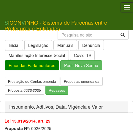
To
nav
S
ICON
V
INHO - Sistema de Parcerias entre
Prefeituras e Entidades
Inicial
Legislação
Manuais
Denúncia
Manifestação Interesse Social
Covid-19
Emendas Parlamentares
Pedir Nova Senha
Prestação de Contas emenda
Propostas emenda da
Proposta
0026/2025
Repasses
Instrumento, Aditivos, Data, Vigência e Valor
Lei 13.019/2014, art. 29
Proposta Nº:
0026/2025