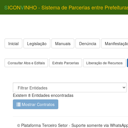
S
ICON
V
INHO - Sistema de Parcerias entre Prefeitura
Inicial
Legislação
Manuais
Denúncia
Manifestação
Consultar Atos e Editais
Extrato Parcerias
Liberação de Recursos
Existem 8 Entidades encontradas
Mostrar Contratos
© Plataforma Terceiro Setor - Suporte somente via WhatsAp