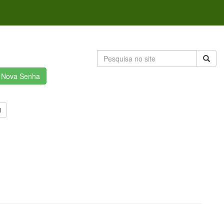
r Nova Senha
l