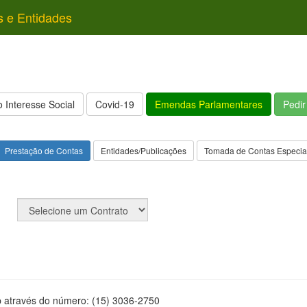
s e Entidades
 Interesse Social
Covid-19
Emendas Parlamentares
Pedi
Prestação de Contas
Entidades/Publicações
Tomada de Contas Especia
p através do número: (15) 3036-2750