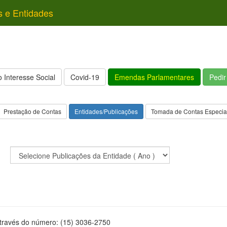
s e Entidades
 Interesse Social
Covid-19
Emendas Parlamentares
Pedi
Prestação de Contas
Entidades/Publicações
Tomada de Contas Especia
através do número: (15) 3036-2750