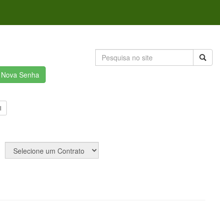
r Nova Senha
l