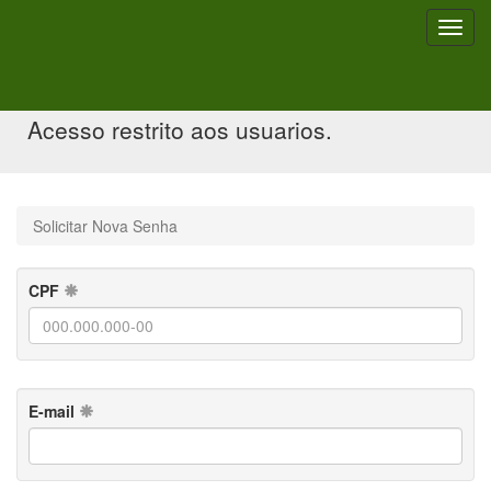
Toggl
navig
Solicitar Nova Senha
Acesso restrito aos usuarios.
Solicitar Nova Senha
CPF
E-mail