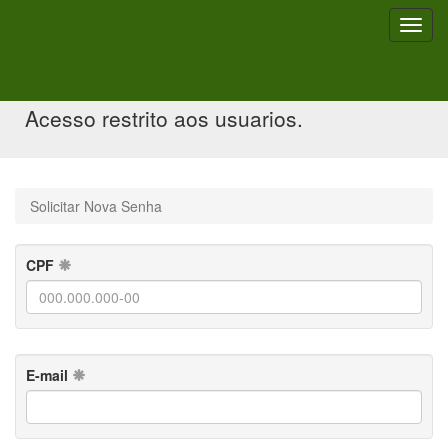
Toggl
navig
Solicitar Nova Senha
Acesso restrito aos usuarios.
Solicitar Nova Senha
CPF
E-mail