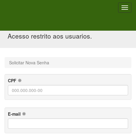
Toggl
navig
Solicitar Nova Senha
Acesso restrito aos usuarios.
Solicitar Nova Senha
CPF
E-mail