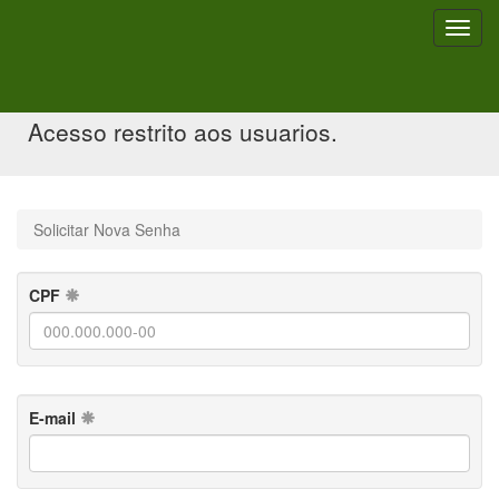
Toggl
navig
Solicitar Nova Senha
Acesso restrito aos usuarios.
Solicitar Nova Senha
CPF
E-mail