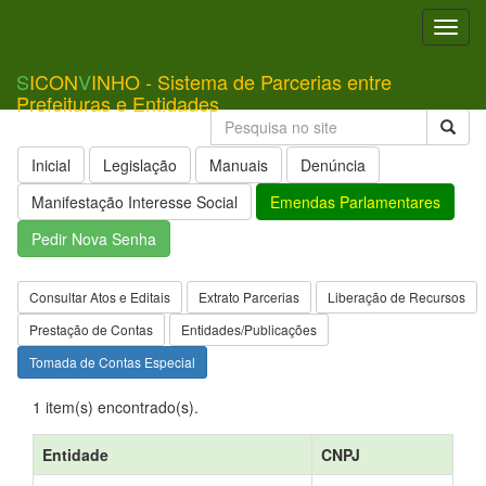
Toggl
navig
S
ICON
V
INHO - Sistema de Parcerias entre
Prefeituras e Entidades
Inicial
Legislação
Manuais
Denúncia
Manifestação Interesse Social
Emendas Parlamentares
Pedir Nova Senha
Consultar Atos e Editais
Extrato Parcerias
Liberação de Recursos
Prestação de Contas
Entidades/Publicações
Tomada de Contas Especial
1 item(s) encontrado(s).
Entidade
CNPJ