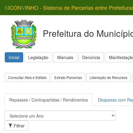
S
ICON
V
INHO - Sistema de Parcerias entre Prefeitura
Prefeitura do Municípi
Inicial
Legislação
Manuais
Denúncia
Manifestação
Consultar Atos e Editais
Extrato Parcerias
Liberação de Recursos
Repasses / Contrapartidas / Rendimentos
Despesas com Re
Filtrar