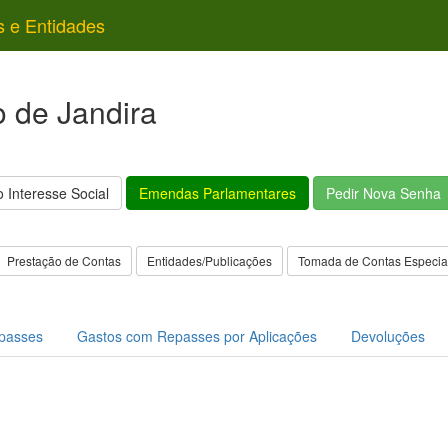
s e Entidades
o de Jandira
 Interesse Social
Emendas Parlamentares
Pedir Nova Senha
Prestação de Contas
Entidades/Publicações
Tomada de Contas Especia
passes
Gastos com Repasses por Aplicações
Devoluções