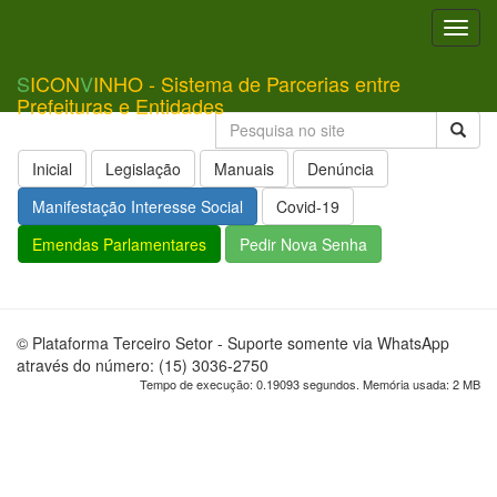
Toggl
navig
S
ICON
V
INHO - Sistema de Parcerias entre
Prefeituras e Entidades
Inicial
Legislação
Manuais
Denúncia
Manifestação Interesse Social
Covid-19
Emendas Parlamentares
Pedir Nova Senha
© Plataforma Terceiro Setor - Suporte somente via WhatsApp
através do número: (15) 3036-2750
Tempo de execução: 0.19093 segundos. Memória usada: 2 MB