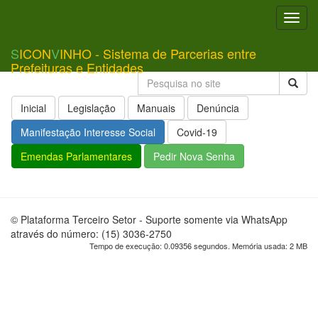
Toggl
navig
S
ICON
V
INHO - Sistema de Parcerias entre
Prefeituras e Entidades
Inicial
Legislação
Manuais
Denúncia
Manifestação Interesse Social
Covid-19
Emendas Parlamentares
Pedir Nova Senha
© Plataforma Terceiro Setor - Suporte somente via WhatsApp
através do número: (15) 3036-2750
Tempo de execução: 0.09356 segundos. Memória usada: 2 MB