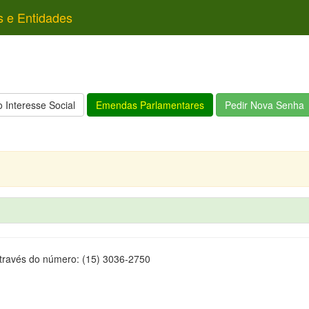
s e Entidades
 Interesse Social
Emendas Parlamentares
Pedir Nova Senha
através do número: (15) 3036-2750