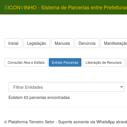
S
ICON
V
INHO - Sistema de Parcerias entre Prefeitura
Inicial
Legislação
Manuais
Denúncia
Manifestação
Consultar Atos e Editais
Extrato Parcerias
Liberação de Recursos
Existem 63 parcerias encontradas
© Plataforma Terceiro Setor - Suporte somente via WhatsApp atrav