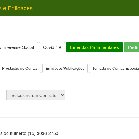
s e Entidades
 Interesse Social
Covid-19
Emendas Parlamentares
Pedi
Prestação de Contas
Entidades/Publicações
Tomada de Contas Especia
és do número: (15) 3036-2750