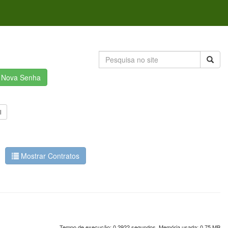
r Nova Senha
l
Mostrar Contratos
Tempo de execução: 0.2922 segundos. Memória usada: 0.75 MB