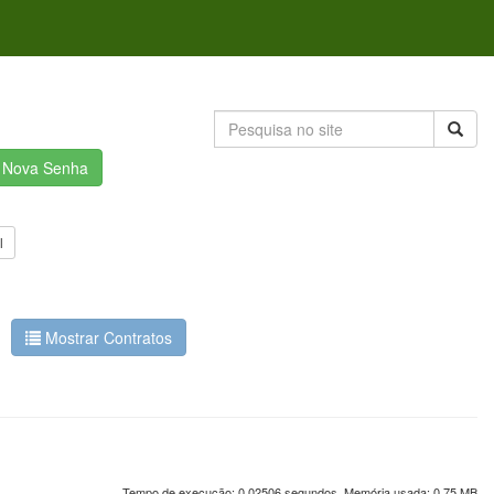
r Nova Senha
l
Mostrar Contratos
Tempo de execução: 0.02506 segundos. Memória usada: 0.75 MB