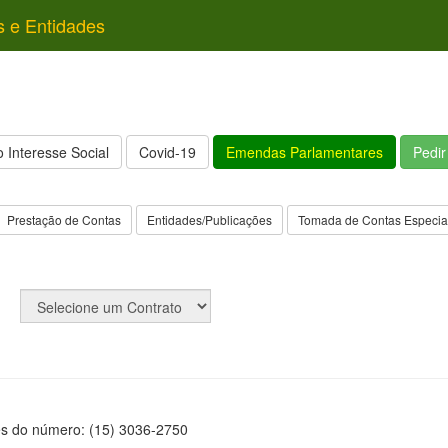
s e Entidades
 Interesse Social
Covid-19
Emendas Parlamentares
Pedi
Prestação de Contas
Entidades/Publicações
Tomada de Contas Especia
és do número: (15) 3036-2750