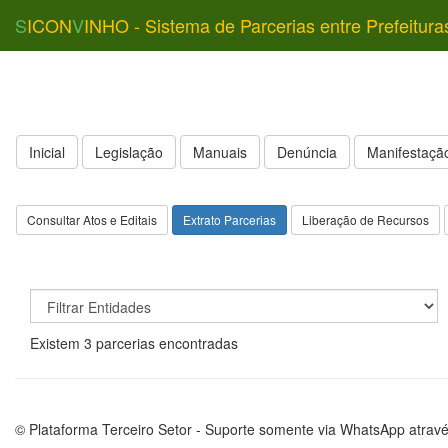
S
ICON
V
INHO - Sistema de Parcerias entre Prefeitura
Inicial
Legislação
Manuais
Denúncia
Manifestação
Consultar Atos e Editais
Extrato Parcerias
Liberação de Recursos
Existem 3 parcerias encontradas
© Plataforma Terceiro Setor - Suporte somente via WhatsApp atrav