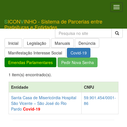
Toggl
navig
S
ICON
V
INHO - Sistema de Parcerias entre
Prefeituras e Entidades
Inicial
Legislação
Manuais
Denúncia
Manifestação Interesse Social
Covid-19
Emendas Parlamentares
Pedir Nova Senha
1 item(s) encontrado(s).
Entidade
CNPJ
Santa Casa de Misericórdia Hospital
59.901.454/0001-
São Vicente – São José do Rio
86
Pardo
Covid-19