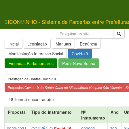
S
ICON
V
INHO - Sistema de Parcerias entre Prefeitura
Inicial
Legislação
Manuais
Denúncia
Manifestação Interesse Social
Covid-19
Emendas Parlamentares
Pedir Nova Senha
Prestação de Contas Covid-19
Propostas Covid-19 da
Santa Casa de Misericórdia Hospital São Vicente – S
18 item(s) encontrado(s).
Proposta
Tipo do Instrumento
Nº
Ano
Un
Instrumento
0020/2021
CONVÊNIO
Covid-19
000003
2021
Se