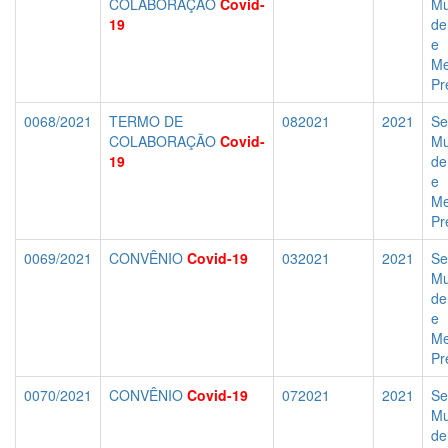
COLABORAÇÃO
Covid-
Mu
19
de
e
Me
Pr
0068/2021
TERMO DE
082021
2021
Se
COLABORAÇÃO
Covid-
Mu
19
de
e
Me
Pr
0069/2021
CONVÊNIO
Covid-19
032021
2021
Se
Mu
de
e
Me
Pr
0070/2021
CONVÊNIO
Covid-19
072021
2021
Se
Mu
de