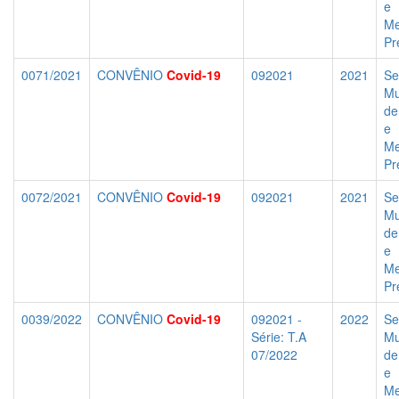
e
Me
Pr
0071/2021
CONVÊNIO
Covid-19
092021
2021
Se
Mu
de
e
Me
Pr
0072/2021
CONVÊNIO
Covid-19
092021
2021
Se
Mu
de
e
Me
Pr
0039/2022
CONVÊNIO
Covid-19
092021 -
2022
Se
Série: T.A
Mu
07/2022
de
e
Me