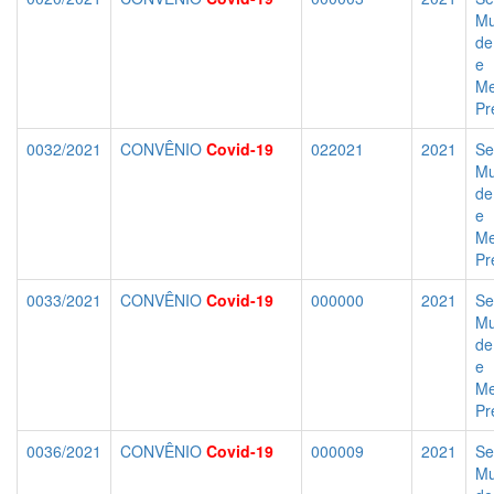
Mu
de
e
Me
Pr
0032/2021
CONVÊNIO
Covid-19
022021
2021
Se
Mu
de
e
Me
Pr
0033/2021
CONVÊNIO
Covid-19
000000
2021
Se
Mu
de
e
Me
Pr
0036/2021
CONVÊNIO
Covid-19
000009
2021
Se
Mu