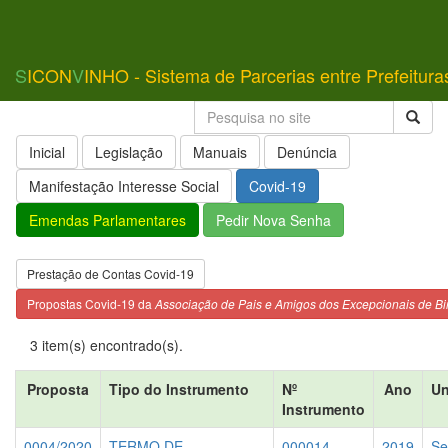
S
ICON
V
INHO - Sistema de Parcerias entre Prefeitura
Inicial
Legislação
Manuais
Denúncia
Manifestação Interesse Social
Covid-19
Emendas Parlamentares
Pedir Nova Senha
Prestação de Contas Covid-19
Propostas Covid-19 da
Associação de Pais e Amigos dos Excepcionais de Bi
3 item(s) encontrado(s).
Proposta
Tipo do Instrumento
Nº
Ano
Un
Instrumento
0004/2020
TERMO DE
000014
2019
Se