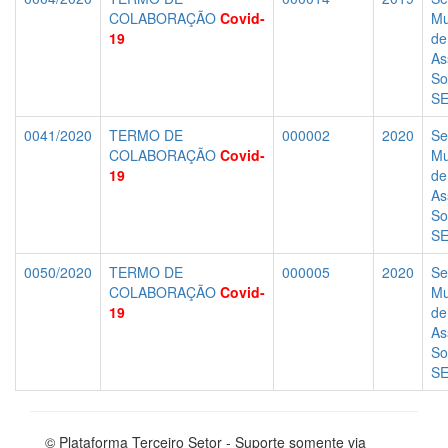
COLABORAÇÃO
Covid-
Mu
19
de
As
So
S
0041/2020
TERMO DE
000002
2020
Se
COLABORAÇÃO
Covid-
Mu
19
de
As
So
S
0050/2020
TERMO DE
000005
2020
Se
COLABORAÇÃO
Covid-
Mu
19
de
As
So
S
© Plataforma Terceiro Setor - Suporte somente via