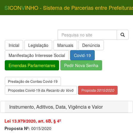
S
ICON
V
INHO - Sistema de Parcerias entre Prefeitura
Inicial
Legislação
Manuais
Denúncia
Manifestação Interesse Social
Covid-19
Emendas Parlamentares
Pedir Nova Senha
Prestação de Contas Covid-19
Propostas Covid-19 da
Recanto do Vovô
Proposta
0015/2020
Instrumento, Aditivos, Data, Vigência e Valor
Lei 13.979/2020, art. 6B, § 4º
Proposta Nº:
0015/2020