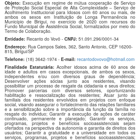
Objeto:
Execução em regime de mútua cooperação de Serviço
de Proteção Social Especial de Alta Complexidade – Serviço de
Acolhimento Institucional para Idosos com 60 anos ou mais, de
ambos os sexos em Instituição de Longa Permanência no
Município de Birigui, no exercício de 2020 com recursos do
Fundo Municipal de Assistência Social, formalizados por meio do
Termo de Colaboração.
Entidade:
Recanto do Vovô -
CNPJ:
51.091.296/0001-34
Endereço:
Rua Campos Sales, 362, Santo Antonio, CEP 16200-
815, Birigui/SP
Telefone:
(18) 3642-1974 -
E-mail:
recantodovovo@hotmail.com
Finalidade Estatutária:
Acolher idosos acima de 60 anos de
idade e adultos em casos excepcionais, de ambos os sexos,
independentes e/ou com diversos graus de dependência;
Desenvolver ações sócias junto aos residentes, visando
possibilitar um processo de resgate da cidadania e seus direitos;
Promover parcerias com diversos setores, oportunizando
habilitação e ressocialização dos residentes; Atuar junto ás
familiais dos residentes envolvidos em projetos com enfoque
social, visando assegurar o fortalecimento das relações familiares
e a sensibilização sobre a importância da função da família no
resgate do individuo; Garantir a execução de ações de caráter
continuado, permanente e planejado; Garantir os serviços,
programas, projetos e benefícios socioassistenciais sejam
ofertados na perspectiva da autonomia e garantia de direitos dos
usuários; Garantir a gratuidade e a universidade em todos os
serviços, programas, projetos e benefícios socioassistenciais;