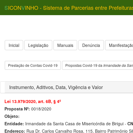
S
ICON
V
INHO - Sistema de Parcerias entre Prefeitura
Inicial
Legislação
Manuais
Denúncia
Manifestação
Prestação de Contas Covid-19
Propostas Covid-19 da
Irmandade da Sant
Instrumento, Aditivos, Data, Vigência e Valor
Lei 13.979/2020, art. 6B, § 4º
Proposta Nº:
0018/2020
Objeto:
Entidade:
Irmandade da Santa Casa de Misericórdia de Birigui -
CN
Endereço:
Rua Dr. Carlos Carvalho Rosa, 115, Bairro Patrimônio Si