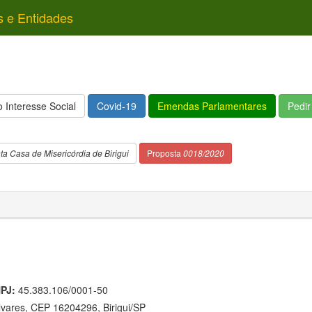
s e Entidades
 Interesse Social
Covid-19
Emendas Parlamentares
Pedi
a Casa de Misericórdia de Birigui
Proposta
0018/2020
PJ:
45.383.106/0001-50
lvares, CEP 16204296, Birigui/SP