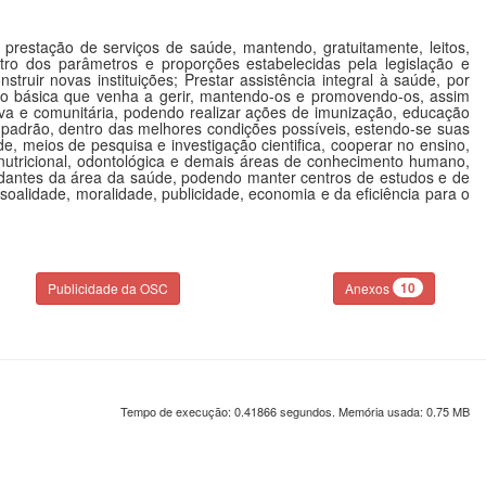
prestação de serviços de saúde, mantendo, gratuitamente, leitos,
entro dos parâmetros e proporções estabelecidas pela legislação e
uir novas instituições; Prestar assistência integral à saúde, por
ção básica que venha a gerir, mantendo-os e promovendo-os, assim
a e comunitária, podendo realizar ações de imunização, educação
 padrão, dentro das melhores condições possíveis, estendo-se suas
, meios de pesquisa e investigação cientifica, cooperar no ensino,
, nutricional, odontológica e demais áreas de conhecimento humano,
tudantes da área da saúde, podendo manter centros de estudos e de
oalidade, moralidade, publicidade, economia e da eficiência para o
10
Publicidade da OSC
Anexos
Tempo de execução: 0.41866 segundos. Memória usada: 0.75 MB