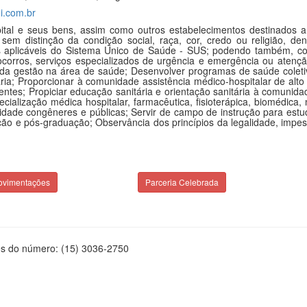
i.com.br
ital e seus bens, assim como outros estabelecimentos destinados a 
r, sem distinção da condição social, raça, cor, credo ou religião, d
s aplicáveis do Sistema Único de Saúde - SUS; podendo também, constr
 socorros, serviços especializados de urgência e emergência ou aten
a gestão na área de saúde; Desenvolver programas de saúde coletiv
ria; Proporcionar à comunidade assistência médico-hospitalar de alto
es; Propiciar educação sanitária e orientação sanitária à comunidade
ecialização médica hospitalar, farmacêutica, fisioterápica, biomédica
tidade congêneres e públicas; Servir de campo de instrução para es
ção e pós-graduação; Observância dos princípios da legalidade, impess
ovimentações
Parceria Celebrada
és do número: (15) 3036-2750