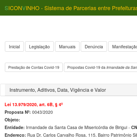
S
ICON
V
INHO - Sistema de Parcerias entre Prefeitura
Inicial
Legislação
Manuais
Denúncia
Manifestação
Prestação de Contas Covid-19
Propostas Covid-19 da
Irmandade da Sant
Instrumento, Aditivos, Data, Vigência e Valor
Lei 13.979/2020, art. 6B, § 4º
Proposta Nº:
0043/2020
Objeto:
Entidade:
Irmandade da Santa Casa de Misericórdia de Birigui -
CN
Endereço:
Rua Dr. Carlos Carvalho Rosa, 115, Bairro Patrimônio Si