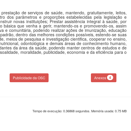
prestação de serviços de saúde, mantendo, gratuitamente, leitos,
entro dos parâmetros e proporções estabelecidas pela legislação e
uir novas instituições; Prestar assistência integral à saúde, por
ção básica que venha a gerir, mantendo-os e promovendo-os, assim
a e comunitária, podendo realizar ações de imunização, educação
 padrão, dentro das melhores condições possíveis, estendo-se suas
, meios de pesquisa e investigação cientifica, cooperar no ensino,
, nutricional, odontológica e demais áreas de conhecimento humano,
tudantes da área da saúde, podendo manter centros de estudos e de
oalidade, moralidade, publicidade, economia e da eficiência para o
4
Publicidade da OSC
Anexos
Tempo de execução: 0.36868 segundos. Memória usada: 0.75 MB