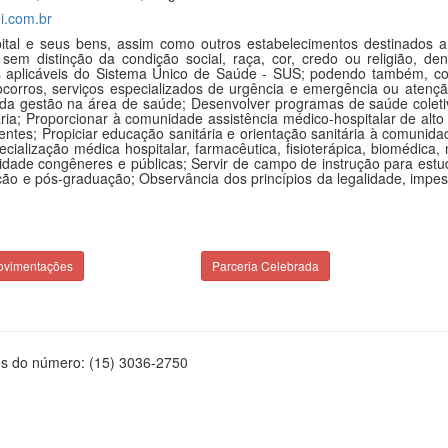
i.com.br
ital e seus bens, assim como outros estabelecimentos destinados a 
r, sem distinção da condição social, raça, cor, credo ou religião, d
s aplicáveis do Sistema Único de Saúde - SUS; podendo também, constr
 socorros, serviços especializados de urgência e emergência ou aten
a gestão na área de saúde; Desenvolver programas de saúde coletiv
ria; Proporcionar à comunidade assistência médico-hospitalar de alto
es; Propiciar educação sanitária e orientação sanitária à comunidade
ecialização médica hospitalar, farmacêutica, fisioterápica, biomédica
tidade congêneres e públicas; Servir de campo de instrução para es
ção e pós-graduação; Observância dos princípios da legalidade, impess
ovimentações
Parceria Celebrada
és do número: (15) 3036-2750