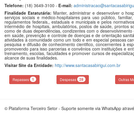
Telefone:
(18) 3649-3100 -
E-mail:
administracao@santacasabirigu
Finalidade Estatutária:
Manter, administrar e desenvolver o hosp
serviços sociais e médico-hospitalares para uso público, familia
regulamentos federais,, estaduais e municipais e pelos normativo
intermédio de hospitais, ambulatórios, postos de saúde, prontos
como de duas dependências, condizentes com o desenvolvimento d
em saúde, prevenção e controle de doenças e de orientação sanitá
atividades à comunidade como um todo e em especial pessoas carent
pesquisa e difusão de conhecimento cientifico, concernentes à esp
promovendo para isso parcerias e convênios com instituições e en
treinamento, escolas, faculdades e promover cursos de especializa
alcance de suas finalidades.
Visitar Site da Entidade:
http://www.santacasabirigui.com.br
1
28
Repasses
Despesas
Outras M
© Plataforma Terceiro Setor - Suporte somente via WhatsApp atrav