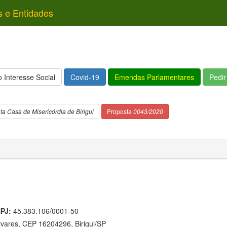
s e Entidades
 Interesse Social
Covid-19
Emendas Parlamentares
Pedi
a Casa de Misericórdia de Birigui
Proposta
0043/2020
PJ:
45.383.106/0001-50
lvares, CEP 16204296, Birigui/SP