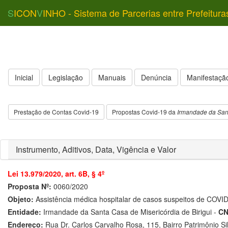
S
ICON
V
INHO - Sistema de Parcerias entre Prefeitura
Inicial
Legislação
Manuais
Denúncia
Manifestação
Prestação de Contas Covid-19
Propostas Covid-19 da
Irmandade da Sant
Instrumento, Aditivos, Data, Vigência e Valor
Lei 13.979/2020, art. 6B, § 4º
Proposta Nº:
0060/2020
Objeto:
Assistência médica hospitalar de casos suspeitos de COVI
Entidade:
Irmandade da Santa Casa de Misericórdia de Birigui -
CN
Endereço:
Rua Dr. Carlos Carvalho Rosa, 115, Bairro Patrimônio Si