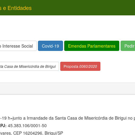
s e Entidades
 Interesse Social
Covid-19
Emendas Parlamentares
Pedi
a Casa de Misericórdia de Birigui
Proposta
0060/2020
D-19 h=junto a Irmandade da Santa Casa de Misericórdia de Birigui n
PJ:
45.383.106/0001-50
lvares, CEP 16204296, Birigui/SP