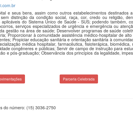
i.com.br
ital e seus bens, assim como outros estabelecimentos destinados a 
r, sem distinção da condição social, raça, cor, credo ou religião, d
s aplicáveis do Sistema Único de Saúde - SUS; podendo também, constr
 socorros, serviços especializados de urgência e emergência ou aten
a gestão na área de saúde; Desenvolver programas de saúde coletiv
ria; Proporcionar à comunidade assistência médico-hospitalar de alto
es; Propiciar educação sanitária e orientação sanitária à comunidade
ecialização médica hospitalar, farmacêutica, fisioterápica, biomédica
tidade congêneres e públicas; Servir de campo de instrução para es
ção e pós-graduação; Observância dos princípios da legalidade, impess
ovimentações
Parceria Celebrada
és do número: (15) 3036-2750