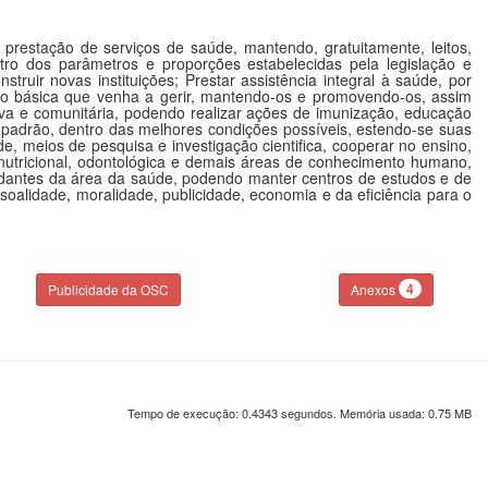
prestação de serviços de saúde, mantendo, gratuitamente, leitos,
entro dos parâmetros e proporções estabelecidas pela legislação e
uir novas instituições; Prestar assistência integral à saúde, por
ção básica que venha a gerir, mantendo-os e promovendo-os, assim
a e comunitária, podendo realizar ações de imunização, educação
 padrão, dentro das melhores condições possíveis, estendo-se suas
, meios de pesquisa e investigação cientifica, cooperar no ensino,
, nutricional, odontológica e demais áreas de conhecimento humano,
tudantes da área da saúde, podendo manter centros de estudos e de
oalidade, moralidade, publicidade, economia e da eficiência para o
4
Publicidade da OSC
Anexos
Tempo de execução: 0.4343 segundos. Memória usada: 0.75 MB