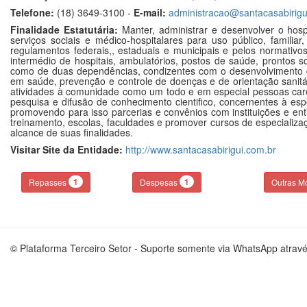
Telefone:
(18) 3649-3100 -
E-mail:
administracao@santacasabirigu
Finalidade Estatutária:
Manter, administrar e desenvolver o hosp
serviços sociais e médico-hospitalares para uso público, familia
regulamentos federais,, estaduais e municipais e pelos normativo
intermédio de hospitais, ambulatórios, postos de saúde, prontos
como de duas dependências, condizentes com o desenvolvimento d
em saúde, prevenção e controle de doenças e de orientação sanitá
atividades à comunidade como um todo e em especial pessoas carent
pesquisa e difusão de conhecimento cientifico, concernentes à esp
promovendo para isso parcerias e convênios com instituições e en
treinamento, escolas, faculdades e promover cursos de especializa
alcance de suas finalidades.
Visitar Site da Entidade:
http://www.santacasabirigui.com.br
1
1
Repasses
Despesas
Outras M
© Plataforma Terceiro Setor - Suporte somente via WhatsApp atrav