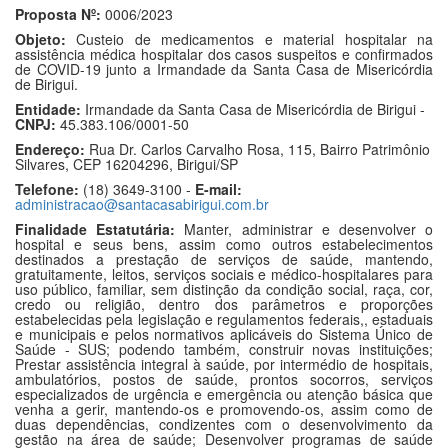
Proposta Nº:
0006/2023
Objeto:
Custeio de medicamentos e material hospitalar na
assistência médica hospitalar dos casos suspeitos e confirmados
de COVID-19 junto a Irmandade da Santa Casa de Misericórdia
de Birigui.
Entidade:
Irmandade da Santa Casa de Misericórdia de Birigui -
CNPJ:
45.383.106/0001-50
Endereço:
Rua Dr. Carlos Carvalho Rosa, 115, Bairro Patrimônio
Silvares, CEP 16204296, Birigui/SP
Telefone:
(18) 3649-3100 -
E-mail:
administracao@santacasabirigui.com.br
Finalidade Estatutária:
Manter, administrar e desenvolver o
hospital e seus bens, assim como outros estabelecimentos
destinados a prestação de serviços de saúde, mantendo,
gratuitamente, leitos, serviços sociais e médico-hospitalares para
uso público, familiar, sem distinção da condição social, raça, cor,
credo ou religião, dentro dos parâmetros e proporções
estabelecidas pela legislação e regulamentos federais,, estaduais
e municipais e pelos normativos aplicáveis do Sistema Único de
Saúde - SUS; podendo também, construir novas instituições;
Prestar assistência integral à saúde, por intermédio de hospitais,
ambulatórios, postos de saúde, prontos socorros, serviços
especializados de urgência e emergência ou atenção básica que
venha a gerir, mantendo-os e promovendo-os, assim como de
duas dependências, condizentes com o desenvolvimento da
gestão na área de saúde; Desenvolver programas de saúde