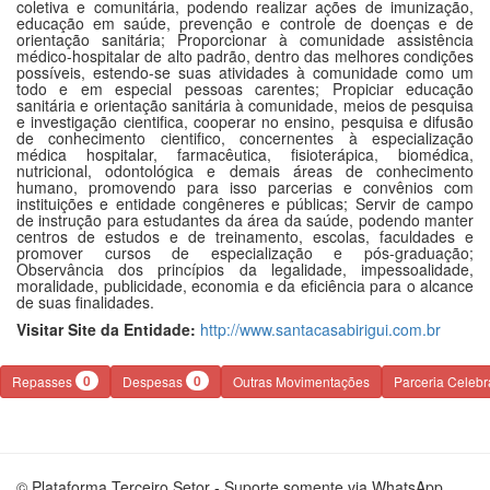
coletiva e comunitária, podendo realizar ações de imunização,
educação em saúde, prevenção e controle de doenças e de
orientação sanitária; Proporcionar à comunidade assistência
médico-hospitalar de alto padrão, dentro das melhores condições
possíveis, estendo-se suas atividades à comunidade como um
todo e em especial pessoas carentes; Propiciar educação
sanitária e orientação sanitária à comunidade, meios de pesquisa
e investigação cientifica, cooperar no ensino, pesquisa e difusão
de conhecimento cientifico, concernentes à especialização
médica hospitalar, farmacêutica, fisioterápica, biomédica,
nutricional, odontológica e demais áreas de conhecimento
humano, promovendo para isso parcerias e convênios com
instituições e entidade congêneres e públicas; Servir de campo
de instrução para estudantes da área da saúde, podendo manter
centros de estudos e de treinamento, escolas, faculdades e
promover cursos de especialização e pós-graduação;
Observância dos princípios da legalidade, impessoalidade,
moralidade, publicidade, economia e da eficiência para o alcance
de suas finalidades.
Visitar Site da Entidade:
http://www.santacasabirigui.com.br
0
0
Repasses
Despesas
Outras Movimentações
Parceria Celeb
© Plataforma Terceiro Setor - Suporte somente via WhatsApp