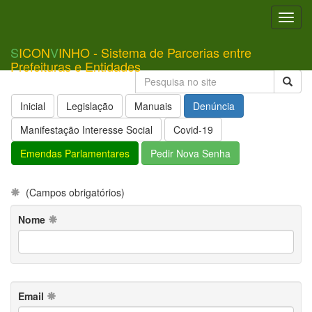
Toggl
navig
S
ICON
V
INHO - Sistema de Parcerias entre
Prefeituras e Entidades
Inicial
Legislação
Manuais
Denúncia
Manifestação Interesse Social
Covid-19
Emendas Parlamentares
Pedir Nova Senha
(Campos obrigatórios)
Nome
Email