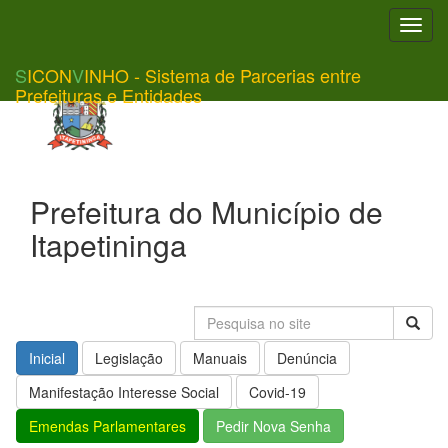
Toggl
navig
S
ICON
V
INHO - Sistema de Parcerias entre
Prefeituras e Entidades
Prefeitura do Município de
Itapetininga
Inicial
Legislação
Manuais
Denúncia
Manifestação Interesse Social
Covid-19
Emendas Parlamentares
Pedir Nova Senha