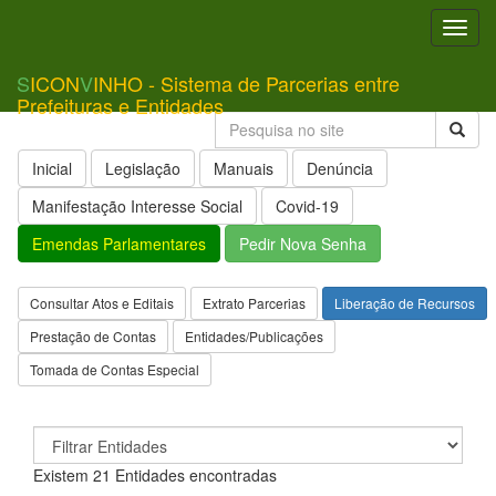
Toggl
navig
S
ICON
V
INHO - Sistema de Parcerias entre
Prefeituras e Entidades
Inicial
Legislação
Manuais
Denúncia
Manifestação Interesse Social
Covid-19
Emendas Parlamentares
Pedir Nova Senha
Consultar Atos e Editais
Extrato Parcerias
Liberação de Recursos
Prestação de Contas
Entidades/Publicações
Tomada de Contas Especial
Existem 21 Entidades encontradas