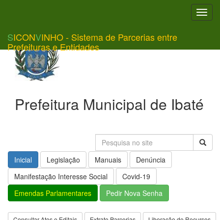
Toggl
navig
S
ICON
V
INHO - Sistema de Parcerias entre
Prefeituras e Entidades
Prefeitura Municipal de Ibaté
Inicial
Legislação
Manuais
Denúncia
Manifestação Interesse Social
Covid-19
Emendas Parlamentares
Pedir Nova Senha
Consultar Atos e Editais
Extrato Parcerias
Liberação de Recursos