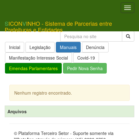
Toggl
navig
S
ICON
V
INHO - Sistema de Parcerias entre
Prefeituras e Entidades
Inicial
Legislação
Manuais
Denúncia
Manifestação Interesse Social
Covid-19
Emendas Parlamentares
Pedir Nova Senha
Nenhum registro encontrado.
Arquivos
© Plataforma Terceiro Setor - Suporte somente via