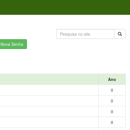
r Nova Senha
Ano
0
0
0
0