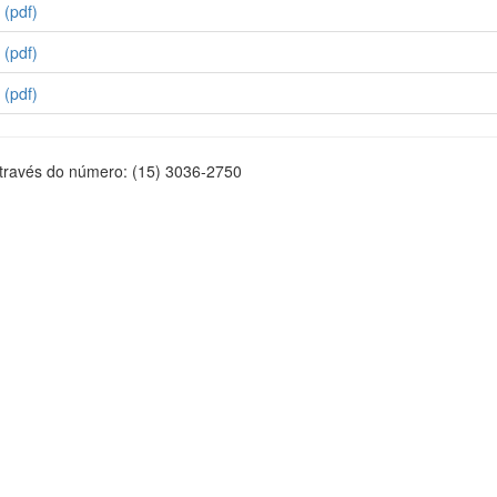
 (pdf)
 (pdf)
 (pdf)
através do número: (15) 3036-2750