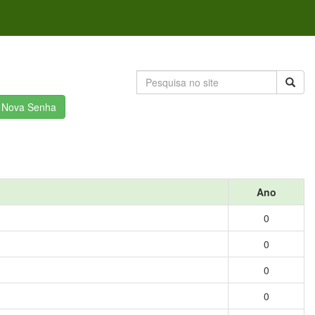
r Nova Senha
Ano
0
0
0
0