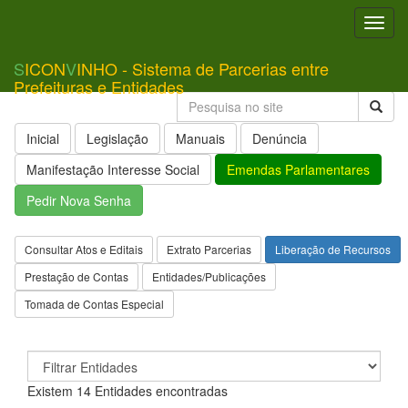
Toggl
navig
S
ICON
V
INHO - Sistema de Parcerias entre
Prefeituras e Entidades
Inicial
Legislação
Manuais
Denúncia
Manifestação Interesse Social
Emendas Parlamentares
Pedir Nova Senha
Consultar Atos e Editais
Extrato Parcerias
Liberação de Recursos
Prestação de Contas
Entidades/Publicações
Tomada de Contas Especial
Existem 14 Entidades encontradas