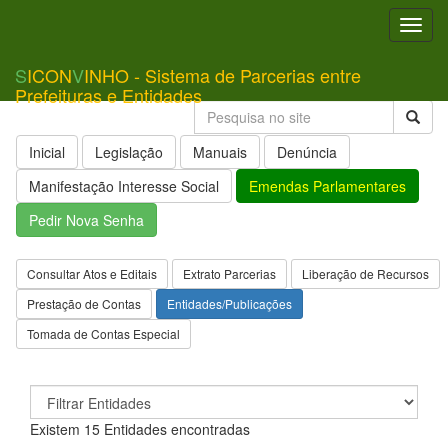
Toggl
navig
S
ICON
V
INHO - Sistema de Parcerias entre
Prefeituras e Entidades
Inicial
Legislação
Manuais
Denúncia
Manifestação Interesse Social
Emendas Parlamentares
Pedir Nova Senha
Consultar Atos e Editais
Extrato Parcerias
Liberação de Recursos
Prestação de Contas
Entidades/Publicações
Tomada de Contas Especial
Existem 15 Entidades encontradas