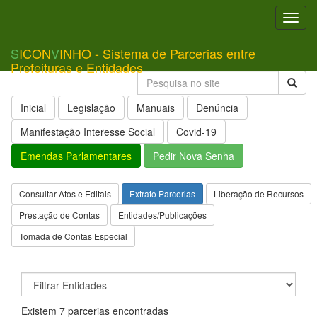
Toggl
navig
S
ICON
V
INHO - Sistema de Parcerias entre
Prefeituras e Entidades
Inicial
Legislação
Manuais
Denúncia
Manifestação Interesse Social
Covid-19
Emendas Parlamentares
Pedir Nova Senha
Consultar Atos e Editais
Extrato Parcerias
Liberação de Recursos
Prestação de Contas
Entidades/Publicações
Tomada de Contas Especial
Existem 7 parcerias encontradas