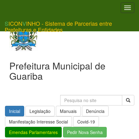
Toggl
navig
S
ICON
V
INHO - Sistema de Parcerias entre
Prefeituras e Entidades
Prefeitura Municipal de
Guariba
Inicial
Legislação
Manuais
Denúncia
Manifestação Interesse Social
Covid-19
Emendas Parlamentares
Pedir Nova Senha