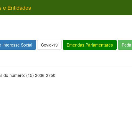
s e Entidades
 Interesse Social
Covid-19
Emendas Parlamentares
Pedi
és do número: (15) 3036-2750