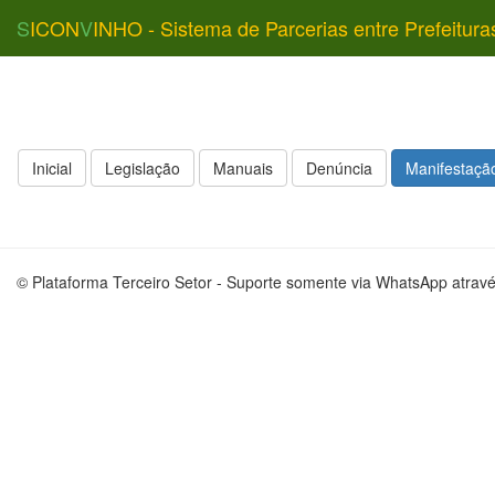
S
ICON
V
INHO - Sistema de Parcerias entre Prefeitura
Inicial
Legislação
Manuais
Denúncia
Manifestação
© Plataforma Terceiro Setor - Suporte somente via WhatsApp atrav