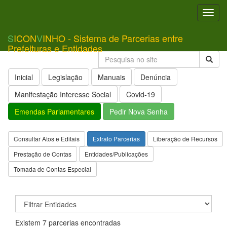
Toggl
navig
S
ICON
V
INHO - Sistema de Parcerias entre
Prefeituras e Entidades
Inicial
Legislação
Manuais
Denúncia
Manifestação Interesse Social
Covid-19
Emendas Parlamentares
Pedir Nova Senha
Consultar Atos e Editais
Extrato Parcerias
Liberação de Recursos
Prestação de Contas
Entidades/Publicações
Tomada de Contas Especial
Existem 7 parcerias encontradas