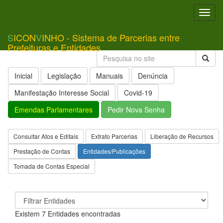
Toggl
navig
S
ICON
V
INHO - Sistema de Parcerias entre
Prefeituras e Entidades
Inicial
Legislação
Manuais
Denúncia
Manifestação Interesse Social
Covid-19
Emendas Parlamentares
Pedir Nova Senha
Consultar Atos e Editais
Extrato Parcerias
Liberação de Recursos
Prestação de Contas
Entidades/Publicações
Tomada de Contas Especial
Existem 7 Entidades encontradas