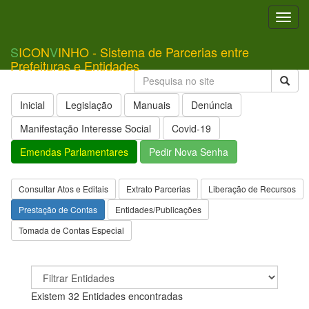
Toggl
navig
S
ICON
V
INHO - Sistema de Parcerias entre
Prefeituras e Entidades
Inicial
Legislação
Manuais
Denúncia
Manifestação Interesse Social
Covid-19
Emendas Parlamentares
Pedir Nova Senha
Consultar Atos e Editais
Extrato Parcerias
Liberação de Recursos
Prestação de Contas
Entidades/Publicações
Tomada de Contas Especial
Existem 32 Entidades encontradas