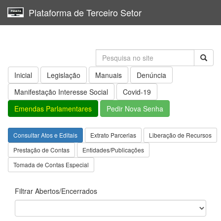
Plataforma de Terceiro Setor
Toggl
navig
Inicial
Legislação
Manuais
Denúncia
Manifestação Interesse Social
Covid-19
Emendas Parlamentares
Pedir Nova Senha
Consultar Atos e Editais
Extrato Parcerias
Liberação de Recursos
Prestação de Contas
Entidades/Publicações
Tomada de Contas Especial
Filtrar Abertos/Encerrados