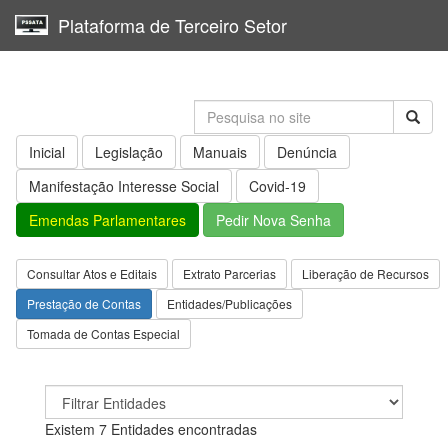
Plataforma de Terceiro Setor
Toggl
navig
Inicial
Legislação
Manuais
Denúncia
Manifestação Interesse Social
Covid-19
Emendas Parlamentares
Pedir Nova Senha
Consultar Atos e Editais
Extrato Parcerias
Liberação de Recursos
Prestação de Contas
Entidades/Publicações
Tomada de Contas Especial
Existem 7 Entidades encontradas