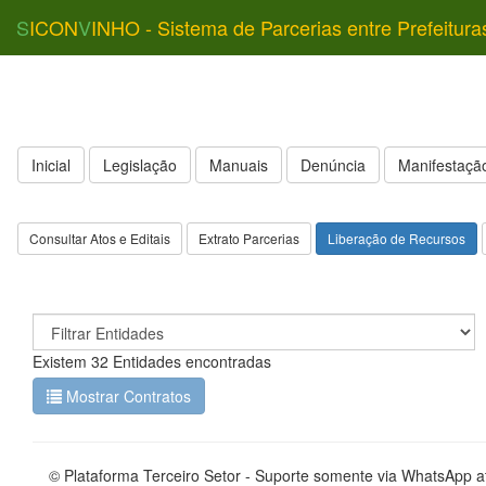
S
ICON
V
INHO - Sistema de Parcerias entre Prefeitura
Inicial
Legislação
Manuais
Denúncia
Manifestação
Consultar Atos e Editais
Extrato Parcerias
Liberação de Recursos
Existem 32 Entidades encontradas
Mostrar Contratos
© Plataforma Terceiro Setor - Suporte somente via WhatsApp 