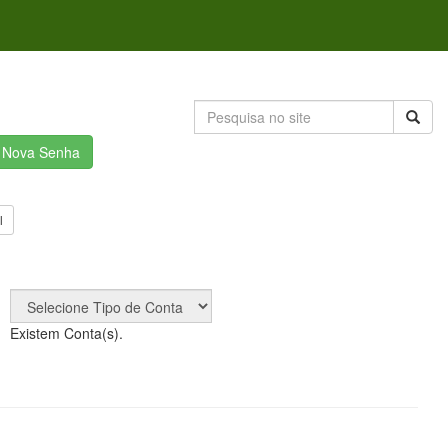
r Nova Senha
l
Existem
Conta(s).