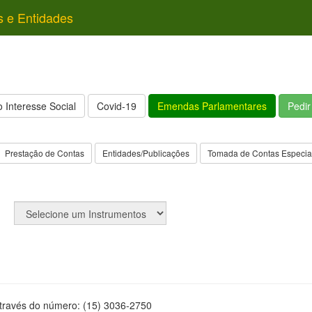
s e Entidades
 Interesse Social
Covid-19
Emendas Parlamentares
Pedi
Prestação de Contas
Entidades/Publicações
Tomada de Contas Especia
através do número: (15) 3036-2750