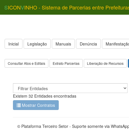
S
ICON
V
INHO - Sistema de Parcerias entre Prefeitura
Inicial
Legislação
Manuais
Denúncia
Manifestação
Consultar Atos e Editais
Extrato Parcerias
Liberação de Recursos
Existem 32 Entidades encontradas
Mostrar Contratos
© Plataforma Terceiro Setor - Suporte somente via WhatsAp