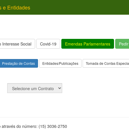
s e Entidades
 Interesse Social
Covid-19
Emendas Parlamentares
Pedi
Prestação de Contas
Entidades/Publicações
Tomada de Contas Especia
p através do número: (15) 3036-2750