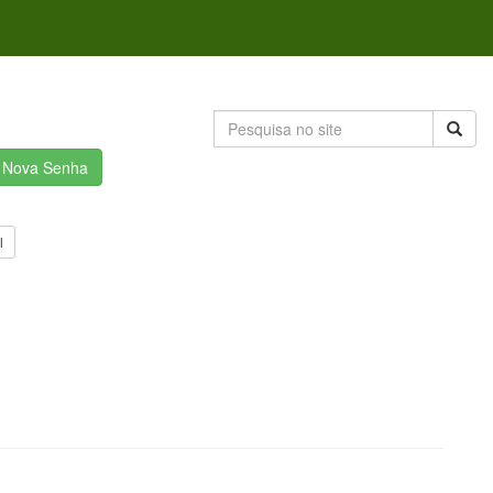
r Nova Senha
l